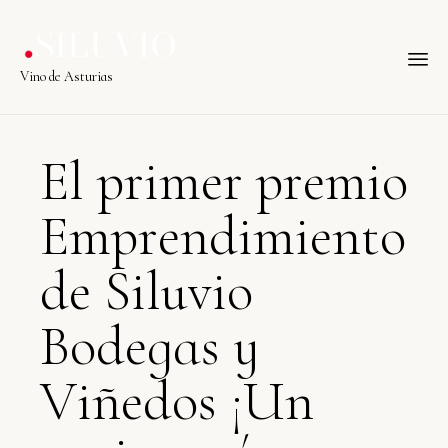
Vino de Asturias
E
l
p
r
i
m
e
r
p
r
e
m
i
o
E
m
p
r
e
n
d
i
m
i
e
n
t
o
d
e
S
i
l
u
v
i
o
B
o
d
e
g
a
s
y
V
i
ñ
e
d
o
s
¡
U
n