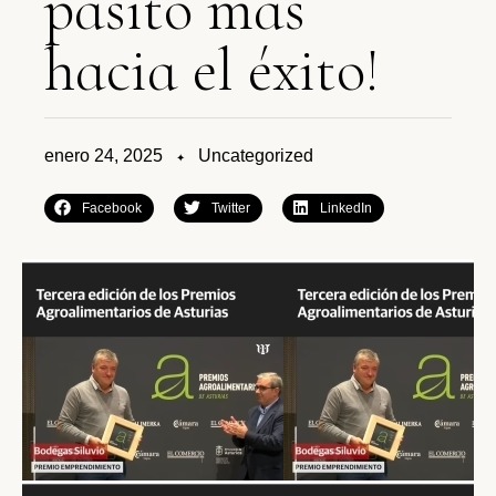
p
a
s
i
t
o
m
á
s
h
a
c
i
a
e
l
é
x
i
t
o
!
enero 24, 2025
Uncategorized
✦
Facebook
Twitter
LinkedIn